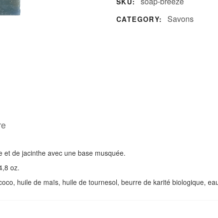
soap-breeze
SKU:
Savons
CATEGORY:
re
e et de jacinthe avec une base musquée.
4,8 oz.
de coco, huile de maïs, huile de tournesol, beurre de karité biologique, 