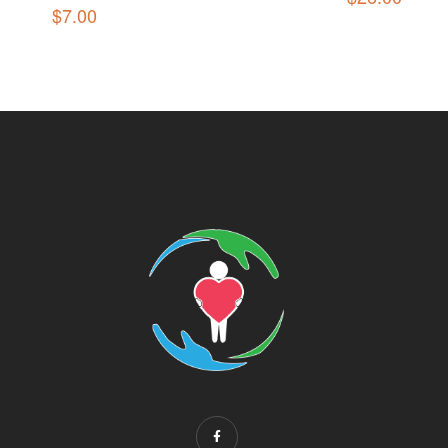
$
7.00