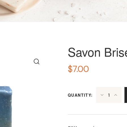
Savon Bris
$
7.00
QUANTITY: